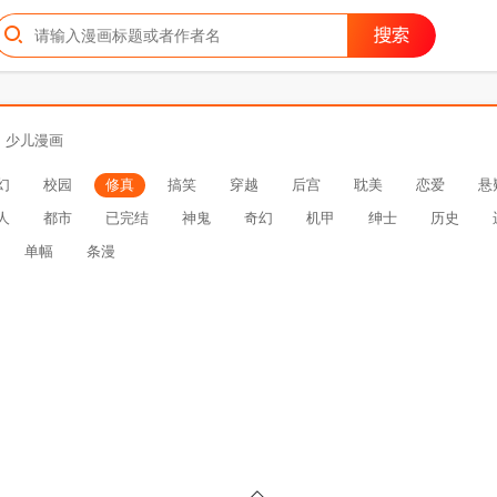
少儿漫画
幻
校园
修真
搞笑
穿越
后宫
耽美
恋爱
悬
人
都市
已完结
神鬼
奇幻
机甲
绅士
历史
单幅
条漫
