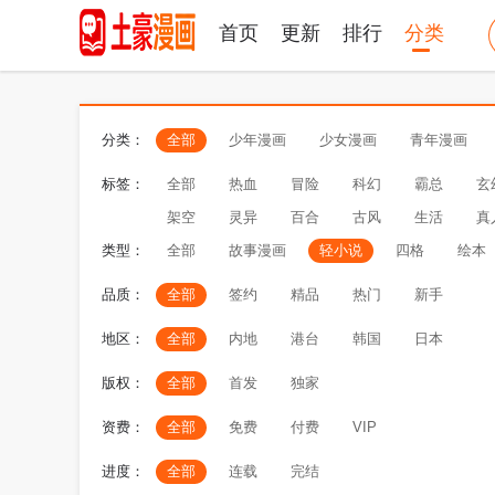
首页
更新
排行
分类
分类：
全部
少年漫画
少女漫画
青年漫画
标签：
全部
热血
冒险
科幻
霸总
玄
架空
灵异
百合
古风
生活
真
类型：
全部
故事漫画
轻小说
四格
绘本
品质：
全部
签约
精品
热门
新手
地区：
全部
内地
港台
韩国
日本
版权：
全部
首发
独家
资费：
全部
免费
付费
VIP
进度：
全部
连载
完结