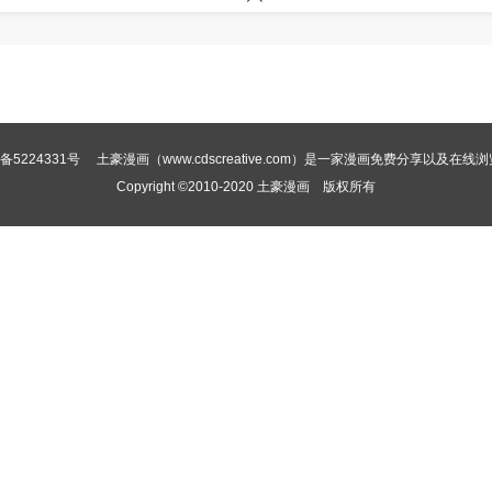
备5224331号
土豪漫画（www.cdscreative.com）是一家漫画免费分享以及在线
Copyright ©2010-2020
土豪漫画
版权所有