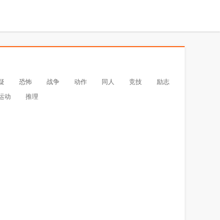
疑
恐怖
战争
动作
同人
竞技
励志
运动
推理