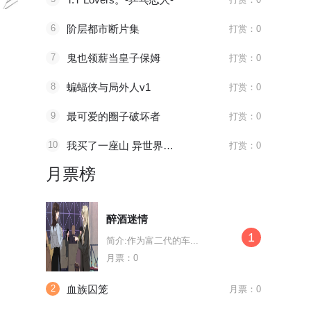
我的男友是只猫
缀述群雄
幸存者的
6
阶层都市断片集
打赏：0
简介:我的男朋友，一...
简介:怀揣成为小说家...
简介:退役的特
7
鬼也领薪当皇子保姆
打赏：0
8
蝙蝠侠与局外人v1
打赏：0
9
最可爱的圈子破坏者
打赏：0
10
我买了一座山 异世界生活其实也不赖
打赏：0
月票榜
醉酒迷情
1
简介:作为富二代的车...
月票：0
2
血族囚笼
月票：0