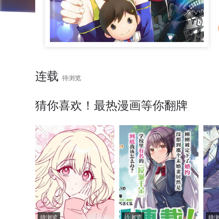
连载
待浏览
猜你喜欢！最热漫画等你翻牌
待浏览
待浏览
待