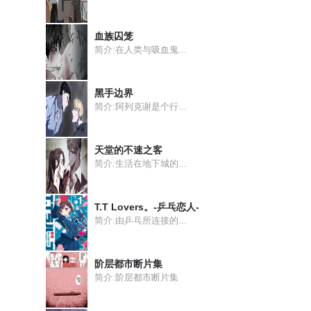
血族囚笼
简介:在人类与吸血鬼...
黑手边界
简介:阿列克谢是个行...
天堂的不速之客
简介:生活在地下城的...
T.T Lovers。-乒乓恋人-
简介:由乒乓所连接的...
阶层都市断片集
简介:阶层都市断片集