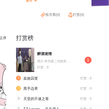
展开

投月票(
0
)
打赏(
0
)
打赏榜
正序
醉酒迷情
1
简介:作为富二代的车...
打赏：0
2
血族囚笼
打赏：0
3
黑手边界
打赏：0
4
天堂的不速之客
打赏：0
待浏览
待浏览
待浏览
5
T.T Lovers。-乒乓恋人-
打赏：0