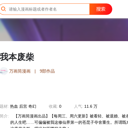
我本废柴
万画筒漫画
|
9部作品
题材:
热血
后宫
奇幻
收藏:
0
人气:
11.6 万
简介:
【万画筒漫画出品】【每周三、周六更新】被看轻、被退婚、被
的人生吧……可偏偏被我这修仙界第一的苍昆子夺舍重生。所谓既