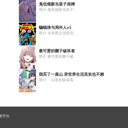
鬼也领薪当皇子保姆
简介:鬼也领薪当皇子...
蝙蝠侠与局外人v1
简介:当韦恩企业的员...
最可爱的圈子破坏者
简介:最可爱的圈子破...
我买了一座山 异世界生活其实也不赖
简介:「山里的饭菜真...
浏览平台