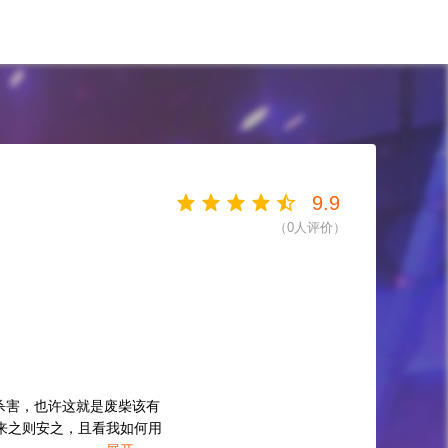
9.9
（
0
人评价）
杀害，也许这就是废柴该有
来之则安之，且看我如何用