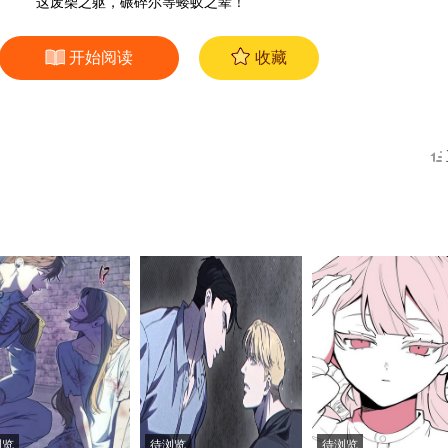
这废柴之躯，碾碎尔等蝼蚁之辈！
开始阅读
收藏
浏览
待浏览
待浏览