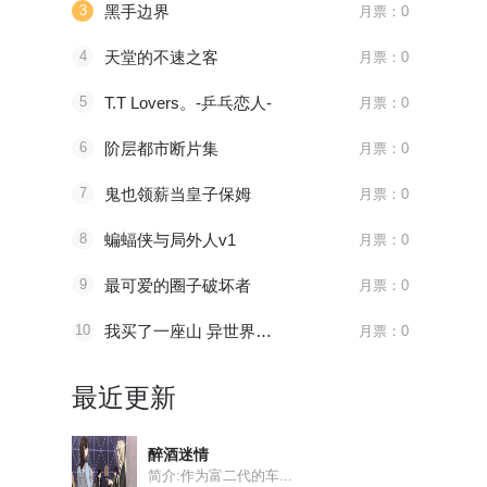
3
黑手边界
月票：0
4
天堂的不速之客
月票：0
5
T.T Lovers。-乒乓恋人-
月票：0
6
阶层都市断片集
月票：0
7
鬼也领薪当皇子保姆
月票：0
8
蝙蝠侠与局外人v1
月票：0
9
最可爱的圈子破坏者
月票：0
10
我买了一座山 异世界生活其实也不赖
月票：0
最近更新
醉酒迷情
简介:作为富二代的车...