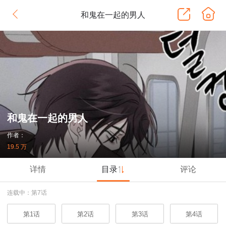
和鬼在一起的男人
和鬼在一起的男人
作者：
19.5 万
详情
目录
评论
连载中：第7话
第1话
第2话
第3话
第4话