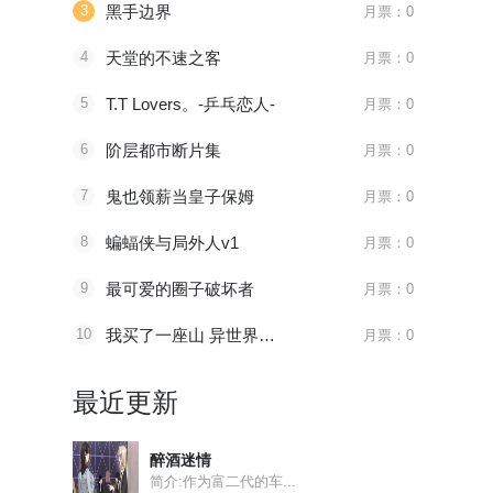
3
黑手边界
月票：0
4
天堂的不速之客
月票：0
5
T.T Lovers。-乒乓恋人-
月票：0
6
阶层都市断片集
月票：0
7
鬼也领薪当皇子保姆
月票：0
8
蝙蝠侠与局外人v1
月票：0
9
最可爱的圈子破坏者
月票：0
10
我买了一座山 异世界生活其实也不赖
月票：0
最近更新
醉酒迷情
简介:作为富二代的车...