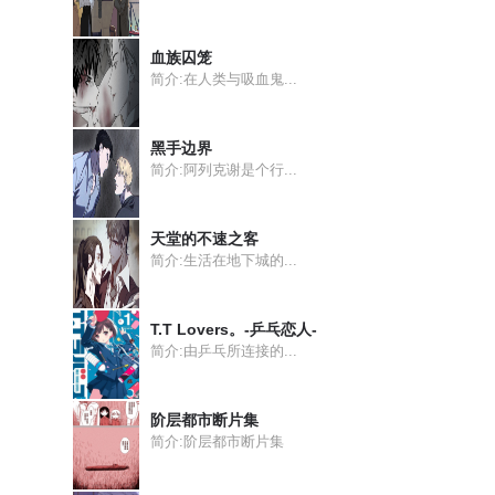
血族囚笼
简介:在人类与吸血鬼...
黑手边界
简介:阿列克谢是个行...
天堂的不速之客
简介:生活在地下城的...
T.T Lovers。-乒乓恋人-
简介:由乒乓所连接的...
阶层都市断片集
简介:阶层都市断片集