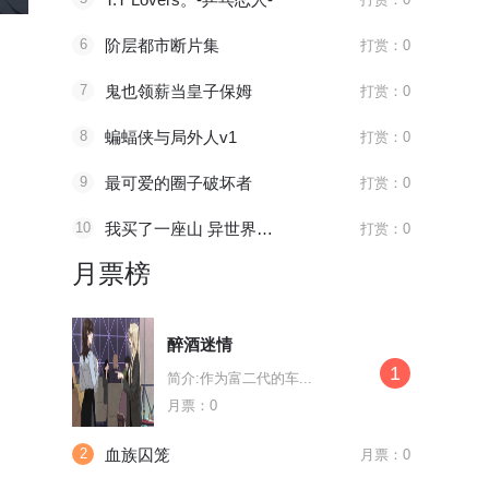
我的奇葩青梅竹马
缀述群雄
幸存者的
6
阶层都市断片集
打赏：0
简介:我的奇葩青梅竹...
简介:怀揣成为小说家...
简介:退役的特
7
鬼也领薪当皇子保姆
打赏：0
8
蝙蝠侠与局外人v1
打赏：0
9
最可爱的圈子破坏者
打赏：0
10
我买了一座山 异世界生活其实也不赖
打赏：0
月票榜
醉酒迷情
1
简介:作为富二代的车...
月票：0
2
血族囚笼
月票：0