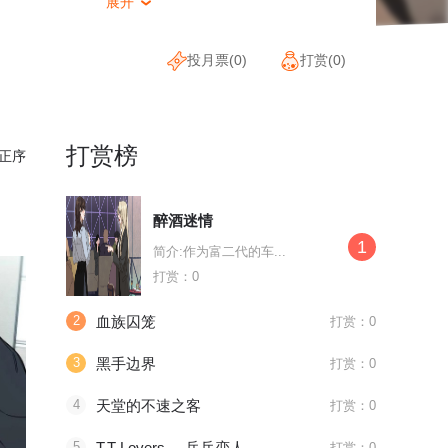
展开

投月票(
0
)
打赏(
0
)
打赏榜
正序
醉酒迷情
1
简介:作为富二代的车...
打赏：0
2
血族囚笼
打赏：0
3
黑手边界
打赏：0
4
天堂的不速之客
打赏：0
待浏览
待浏览
待浏览
5
T.T Lovers。-乒乓恋人-
打赏：0