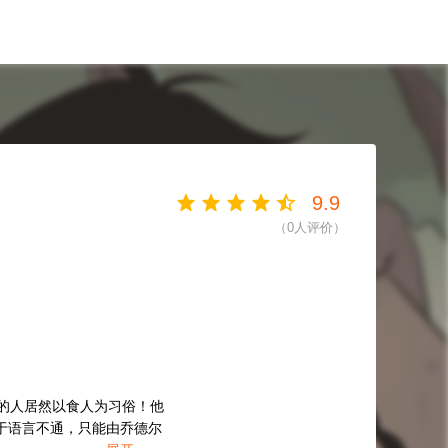
9.9
（
0
人评价）
的人居然以食人为习俗！他
于语言不通，只能由乔德尔