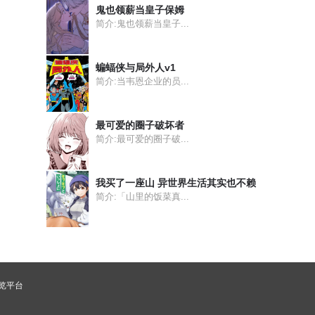
鬼也领薪当皇子保姆
简介:鬼也领薪当皇子...
蝙蝠侠与局外人v1
简介:当韦恩企业的员...
最可爱的圈子破坏者
简介:最可爱的圈子破...
我买了一座山 异世界生活其实也不赖
简介:「山里的饭菜真...
浏览平台