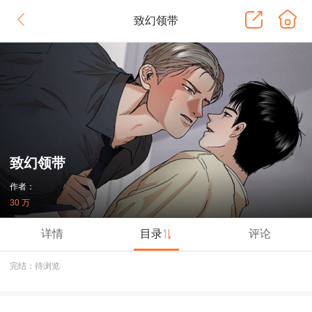
致幻领带
致幻领带
作者：
30 万
详情
目录
评论
完结：待浏览