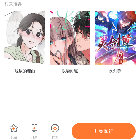
相关推荐
垃圾的理由
以吻封缄
灵剑尊
开始阅读
收藏
月票
打赏