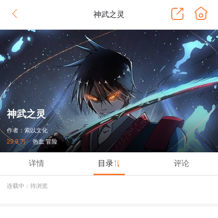
神武之灵
神武之灵
作者：索以文化
29.9 万
热血 冒险
详情
目录
评论
连载中：待浏览