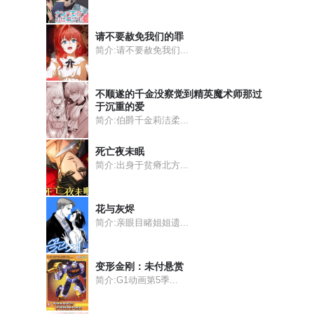
请不要赦免我们的罪
简介:请不要赦免我们...
不顺遂的千金没察觉到精英魔术师那过
于沉重的爱
简介:伯爵千金莉洁柔...
死亡夜未眠
简介:出身于贫瘠北方...
花与灰烬
简介:亲眼目睹姐姐遗...
变形金刚：未付悬赏
简介:G1动画第5季...