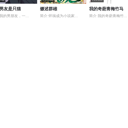
男友是只猫
缀述群雄
我的奇葩青梅竹马
我的男朋友，一...
简介:怀揣成为小说家...
简介:我的奇葩青梅竹...