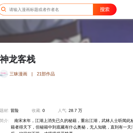
神龙客栈
三昧漫画
|
21部作品
题材:
冒险
收藏:
0
人气:
28.7 万
简介:
南宋末年，江湖上消失已久的秘籍，重出江湖，武林人士听闻此
籍者得天下，但秘籍中到底藏有什么奥秘，无人知晓，直到有一天汴