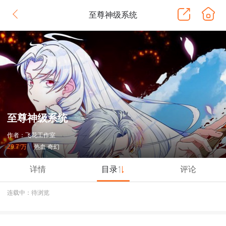
至尊神级系统
至尊神级系统
作者：飞花工作室
29.7 万
热血 奇幻
详情
目录
评论
连载中：待浏览