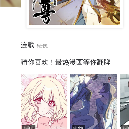
连载
待浏览
猜你喜欢！最热漫画等你翻牌
待浏览
待浏览
待