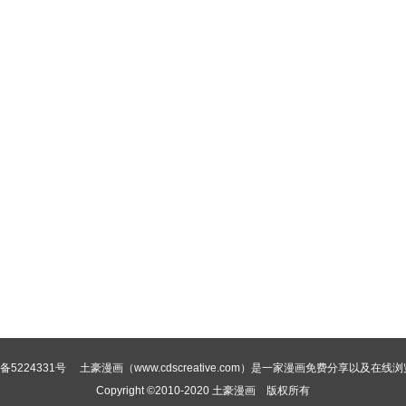
备5224331号
土豪漫画（www.cdscreative.com）是一家漫画免费分享以及在线
Copyright ©2010-2020
土豪漫画
版权所有