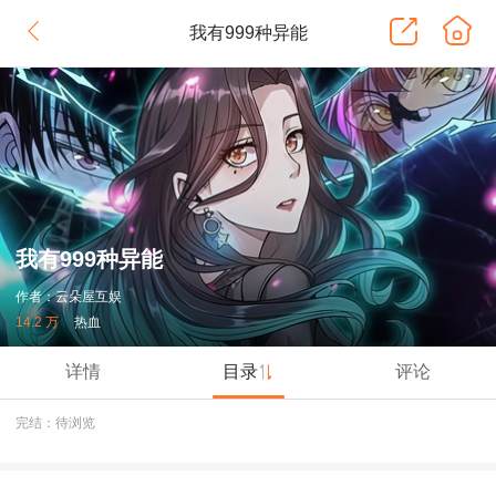
我有999种异能
我有999种异能
作者：云朵屋互娱
14.2 万
热血
详情
目录
评论
完结：待浏览