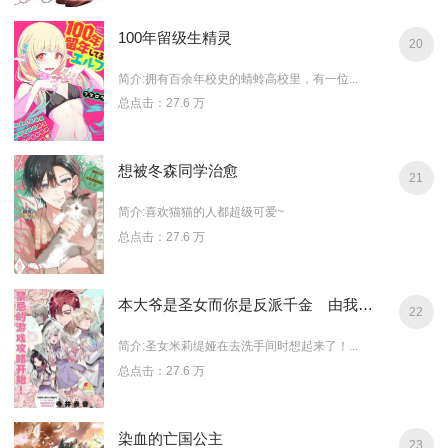
100年留级生精灵
20
简介:拥有百余年校史的蜻蛉高校里，有一位...
总点击：27.6 万
想被冬森同学治愈
21
简介:喜欢猫猫的人都超级可爱~
总点击：27.6 万
本大爷是圣女而你是反派千金 由我们这对最强搭档来完美通关乙女游戏吧～
22
简介:圣女米莉缇娅在去洗手间时想起来了！...
总点击：27.6 万
染血的亡国公主
23