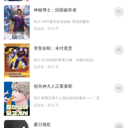
神秘博士：回路破坏者
97
简介:UNIT最高安保设施--黑色档案库...
总点击：20.4 万
变形金刚：未付悬赏
98
简介:G1动画第5季第24集，在银河的边...
总点击：20.4 万
祖先神大人正看著呢
99
简介:能看见每个人身边祖先的新生——「苏...
总点击：20.4 万
夏日颂歌
100