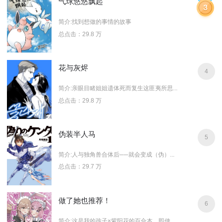
气球悠悠飘起
简介:找到想做的事情的故事
总点击：29.8 万
花与灰烬
4
简介:亲眼目睹姐姐遗体死而复生这匪夷所思...
总点击：29.8 万
伪装半人马
5
简介:人与独角兽合体后──就会变成（伪）...
总点击：29.7 万
做了她也推荐！
6
简介:这是我的孩子×紫阳花的百合本。即使...