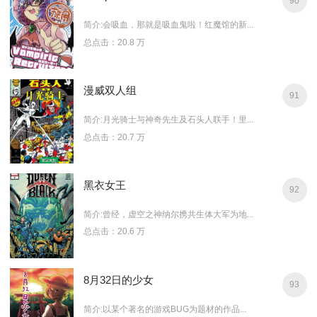
90
简介:会吸血，那就是吸血鬼啦！红魔馆的新...
总点击：20.8 万
漫威双人组
91
简介:月光骑士与神奇先生及石头人联手！里...
总点击：20.7 万
黑衣女王
92
简介:曾经，虚空之神纳尔携共生体大军为地...
总点击：20.6 万
8月32日的少女
93
简介:以某个著名的游戏BUG为题材的作品...