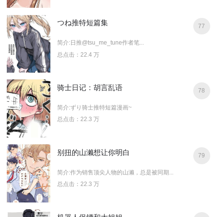
つね推特短篇集
77
简介:日推@tsu_me_tune作者笔...
总点击：22.4 万
骑士日记：胡言乱语
78
简介:ずり骑士推特短篇漫画~
总点击：22.3 万
别扭的山濑想让你明白
79
简介:作为销售顶尖人物的山濑，总是被同期...
总点击：22.3 万