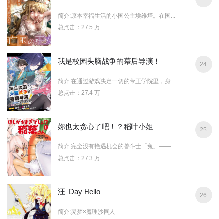
简介:原本幸福生活的小国公主埃维塔。在国...
总点击：27.5 万
我是校园头脑战争的幕后导演！
24
简介:在通过游戏决定一切的帝王学院里，身...
总点击：27.4 万
妳也太贪心了吧！？稻叶小姐
25
简介:完全没有艳遇机会的兽斗士「兔」——...
总点击：27.3 万
汪! Day Hello
26
简介:灵梦×魔理沙同人