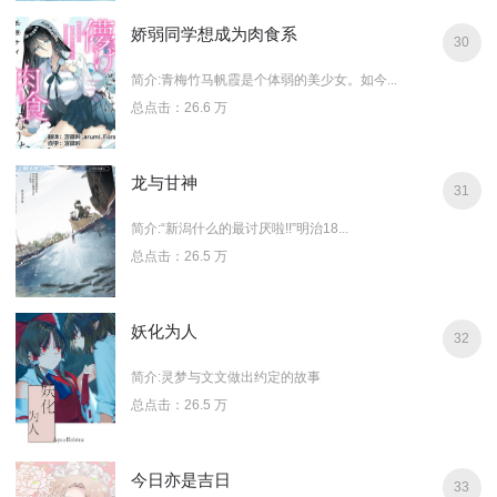
娇弱同学想成为肉食系
30
简介:青梅竹马帆霞是个体弱的美少女。如今...
总点击：26.6 万
龙与甘神
31
简介:“新潟什么的最讨厌啦!!”明治18...
总点击：26.5 万
妖化为人
32
简介:灵梦与文文做出约定的故事
总点击：26.5 万
今日亦是吉日
33