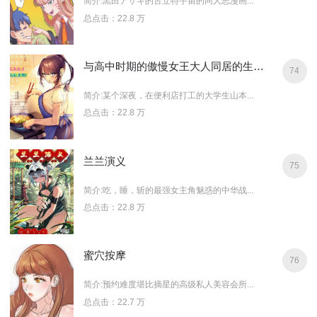
简介:黒田アサキ的古立特宇宙的同人志漫画...
总点击：22.8 万
与高中时期的傲慢女王大人同居的生活意外还不赖
74
简介:某个深夜，在便利店打工的大学生山本...
总点击：22.8 万
兰兰演义
75
简介:吃，睡，斩的最强女主角魅惑的中华战...
总点击：22.8 万
蜜穴按摩
76
简介:预约难度堪比摘星的高级私人美容会所...
总点击：22.7 万