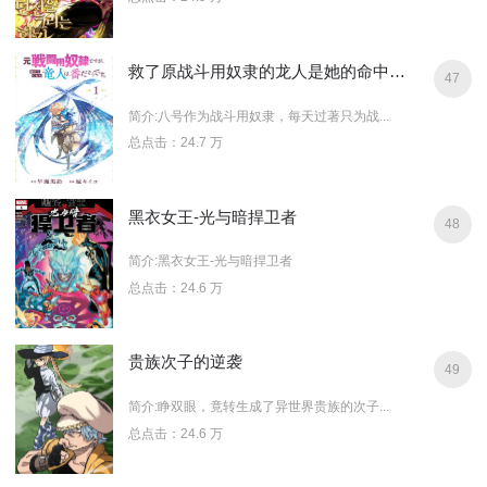
救了原战斗用奴隶的龙人是她的命中注定
47
简介:八号作为战斗用奴隶，每天过著只为战...
总点击：24.7 万
黑衣女王-光与暗捍卫者
48
简介:黑衣女王-光与暗捍卫者
总点击：24.6 万
贵族次子的逆袭
49
简介:睁双眼，竟转生成了异世界贵族的次子...
总点击：24.6 万