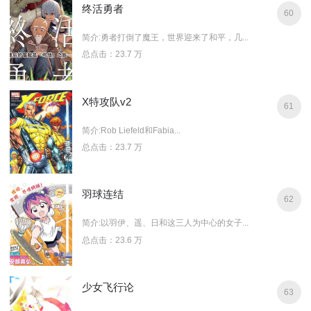
终活勇者
60
简介:勇者打倒了魔王，世界迎来了和平，几...
总点击：23.7 万
X特攻队v2
61
简介:Rob Liefeld和Fabia...
总点击：23.7 万
羽球连结
62
简介:以羽伊、遥、日和这三人为中心的女子...
总点击：23.6 万
少女飞行论
63