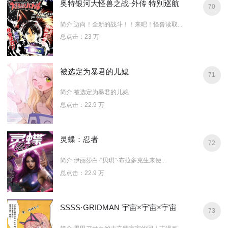
奥特银河大怪兽之战·外传 特别巡航
70
简介:迈向！全新的战斗！！来吧！怪兽读取...
总点击：23 万
被选定为暴君的儿媳
71
简介:被选定为暴君的儿媳
总点击：22.9 万
灵蝶：忍者
72
简介:伊丽莎白·“贝琪”·布拉多克生来便...
总点击：22.9 万
SSSS·GRIDMAN 宇宙×宇宙×宇宙
73