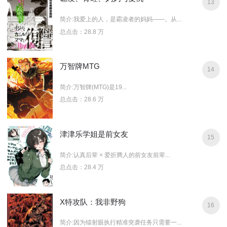
13
简介:我爱上的人，是霸凌者的妈妈——。从...
总点击：28.8 万
万智牌MTG
14
简介:万智牌(MTG)是19...
总点击：28.6 万
津津乐学姐是前女友
15
简介:认真后辈 × 爱折腾人的前女友前辈...
总点击：28.4 万
X特攻队：我非野狗
16
简介:因为镭射眼执行精准突袭任务只需要一...