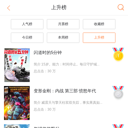
上升榜
人气榜
月票榜
收藏榜
今日榜
本周榜
上升榜
闪道时的5分钟
简介:15岁。能力：时间停止。每日守护城...
总点击：30 万
变形金刚：内战 第三部 愤怒年代
简介:威震天与擎天柱双双失踪，事实果真如...
总点击：30 万