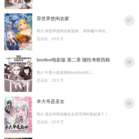
异世界悠闲农家
57
简介:异世界悠闲农家漫画 ，和病魔斗争但...
总点击：23.9 万
lovelive电影版 第二章 随性考察四格
58
简介:中墨小肌老师的lovelive同人...
总点击：23.8 万
本大爷是圣女
59
简介:圣女米莉缇娅在去洗手间时想起来了！...
总点击：23.8 万