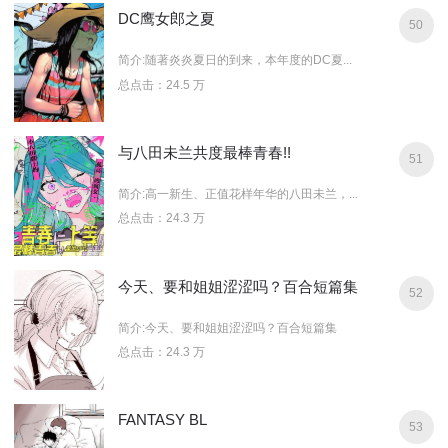
DC鹰女郎之夏
50
简介:随著炎炎夏日的到来，本年度的DC夏...
总点击：24.5 万
与八田未兰共度最棒青春!!
51
简介:高一新生、正值花样年华的八田未兰，...
总点击：24.3 万
今天、要和姐姐涩涩吗？百合短篇集
52
简介:今天、要和姐姐涩涩吗？百合短篇集
总点击：24.3 万
FANTASY BL
53