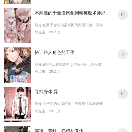
不顺遂的千金没察觉到精英魔术师那过于沉重的爱
10
简介:伯爵千金莉洁柔塔因为家里欠债，不得...
总点击：29.2 万
搭讪路人角色的工作
11
简介:B介的工作就是向女主角搭讪，然后被...
总点击：29.2 万
寻找身体 异
12
简介:同学们的冷漠忽视、与青梅竹马的误解...
总点击：29.1 万
霸凌、青蛙、妈妈与复仇