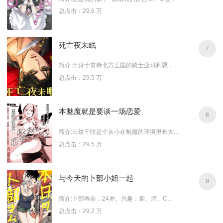
总点击：29.6 万
死亡夜未眠
7
简介:出身于贫瘠北方王国的骑士亚玛利恩，...
总点击：29.5 万
本魅魔就是要谈一场恋爱
8
简介:出纹千咲是个从小在魅魔的环境里长大...
总点击：29.5 万
与今天的卜部小姐一起
9
简介:卜部春奈，24岁。兴趣：烟、酒、C...
总点击：29.2 万