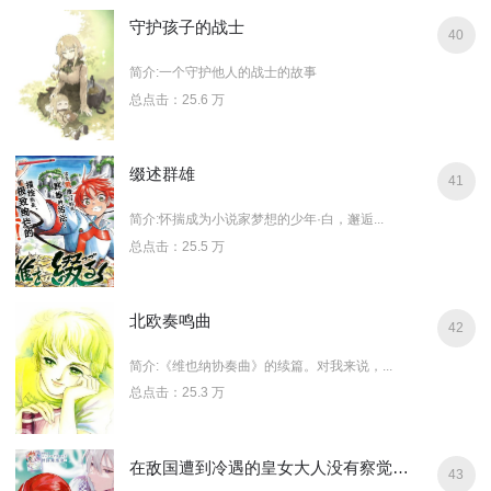
守护孩子的战士
40
简介:一个守护他人的战士的故事
总点击：25.6 万
缀述群雄
41
简介:怀揣成为小说家梦想的少年·白，邂逅...
总点击：25.5 万
北欧奏鸣曲
42
简介:《维也纳协奏曲》的续篇。对我来说，...
总点击：25.3 万
在敌国遭到冷遇的皇女大人没有察觉到丈夫的爱
43