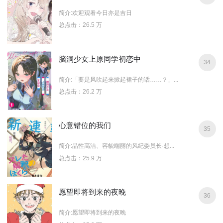
简介:欢迎观看今日亦是吉日
总点击：26.5 万
脑洞少女上原同学初恋中
34
简介:「要是风吹起来掀起裙子的话……？」...
总点击：26.2 万
心意错位的我们
35
简介:品性高洁、容貌端丽的风纪委员长·想...
总点击：25.9 万
愿望即将到来的夜晚
36
简介:愿望即将到来的夜晚