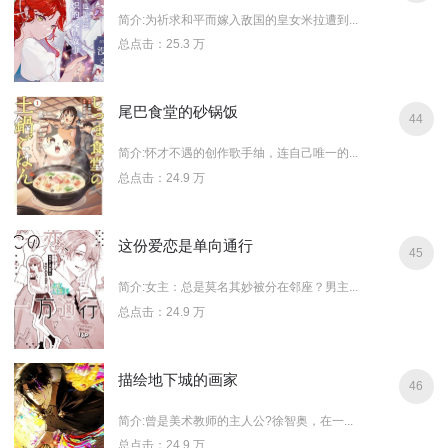
简介:为祈求和平而嫁入敌国的皇女米拉遭到...
总点击：25.3 万
尾巴食堂的砂锅饭
44
简介:怀才不遇的创作歌手䌷，连自己唯一的...
总点击：24.9 万
这份爱恋是单向通行
45
简介:女主：总是莫名其妙被分在邻座？男主...
总点击：24.9 万
描绘地下城的画家
46
简介:曾是美术教师的主人公?徐智奥，在一...
总点击：24.9 万