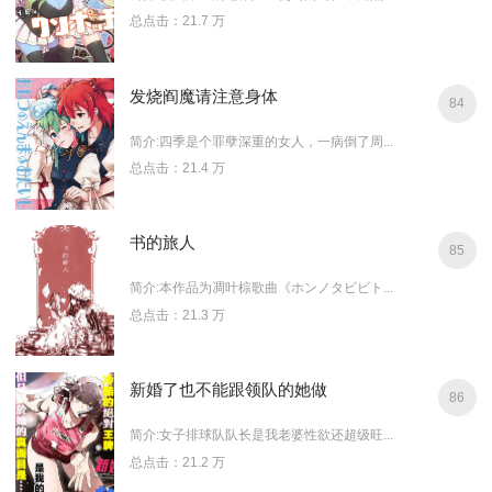
总点击：21.7 万
发烧阎魔请注意身体
84
简介:四季是个罪孽深重的女人，一病倒了周...
总点击：21.4 万
书的旅人
85
简介:本作品为凋叶棕歌曲《ホンノタビビト...
总点击：21.3 万
新婚了也不能跟领队的她做
86
简介:女子排球队队长是我老婆性欲还超级旺...
总点击：21.2 万