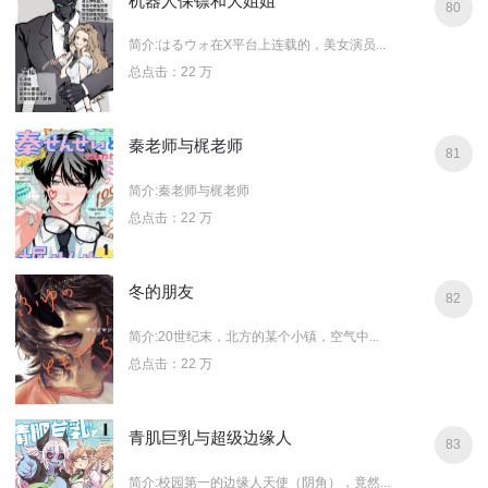
机器人保镖和大姐姐
80
简介:はるウォ在X平台上连载的，美女演员...
总点击：22 万
秦老师与梶老师
81
简介:秦老师与梶老师
总点击：22 万
冬的朋友
82
简介:20世纪末，北方的某个小镇，空气中...
总点击：22 万
青肌巨乳与超级边缘人
83
简介:校园第一的边缘人天使（阴角），竟然...