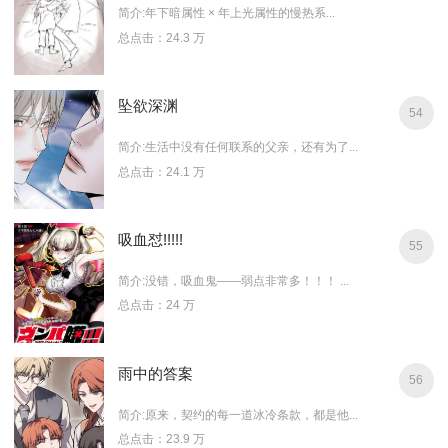
简介:年下暗属性 × 年上光属性的慢热系...
总点击：24.3 万
坠欲深渊
54
简介:生活中没有任何联系的父亲，还有为了...
总点击：24.1 万
吸血怼!!!!!
55
简介:没错，吸血鬼——弱点非常多！！！ ...
总点击：24 万
雨中的答案
56
简介:原来，契约的每一道冰冷条款，都是他...
总点击：23.9 万