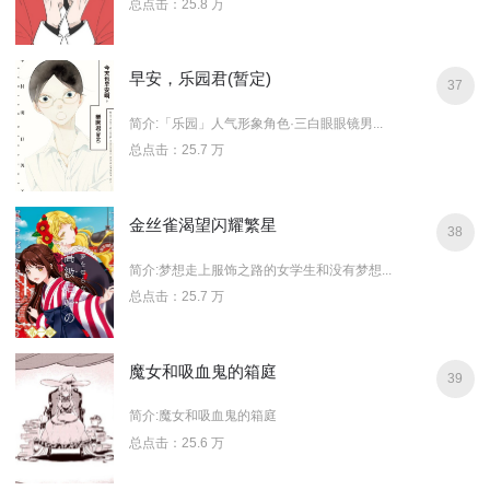
总点击：25.8 万
早安，乐园君(暂定)
37
简介:「乐园」人气形象角色·三白眼眼镜男...
总点击：25.7 万
金丝雀渴望闪耀繁星
38
简介:梦想走上服饰之路的女学生和没有梦想...
总点击：25.7 万
魔女和吸血鬼的箱庭
39
简介:魔女和吸血鬼的箱庭
总点击：25.6 万