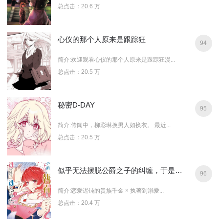
总点击：20.6 万
心仪的那个人原来是跟踪狂
94
简介:欢迎观看心仪的那个人原来是跟踪狂漫...
总点击：20.5 万
秘密D-DAY
95
简介:传闻中，柳彩琳换男人如换衣。 最近...
总点击：20.5 万
似乎无法摆脱公爵之子的纠缠，于是我决定不再逃避
96
简介:恋爱迟钝的贵族千金 × 执著到溺爱...
总点击：20.4 万