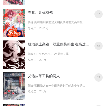
在此、让你成佛
67
简介:拥有碰到就能消灭幽灵的异能女高中生...
总点击：23.2 万
机动战士高达：双重伪装新生 在高达之下
68
简介:GUNDAM ACE 25周年，重...
总点击：23 万
艾达皮革工坊的两人
69
简介:蓝田泷之在一个雨天遇到了蛇发少年约...
总点击：23 万