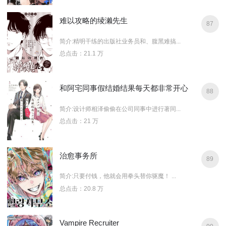
难以攻略的绫濑先生
87
简介:精明干练的出版社业务员和、腹黑难搞...
总点击：21.1 万
和阿宅同事假结婚结果每天都非常开心
88
简介:设计师相泽偷偷在公司同事中进行著同...
总点击：21 万
治愈事务所
89
简介:只要付钱，他就会用拳头替你驱魔！ ...
总点击：20.8 万
Vampire Recruiter