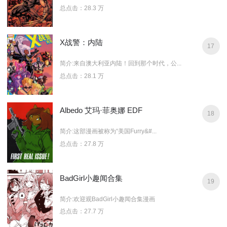
总点击：28.3 万
X战警：内陆
17
简介:来自澳大利亚内陆！回到那个时代，公...
总点击：28.1 万
Albedo 艾玛·菲奥娜 EDF
18
简介:这部漫画被称为“美国Furry&#...
总点击：27.8 万
BadGirl小趣闻合集
19
简介:欢迎观BadGirl小趣闻合集漫画
总点击：27.7 万