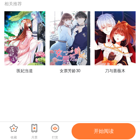
相关推荐
医妃当道
女票芳龄30
刀与蔷薇木
开始阅读
收藏
月票
打赏