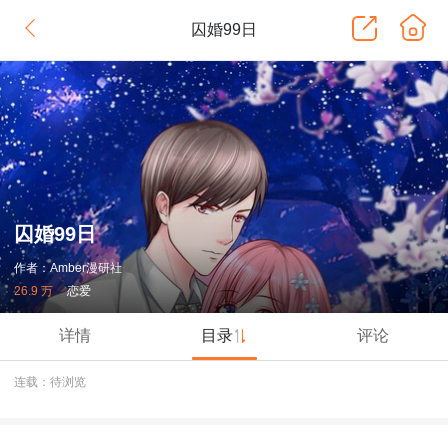
囚婚99日
囚婚99日
作者：Amber漫研社
26.9 万
恋爱
详情
目录
评论
连载：待浏览