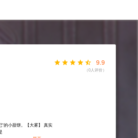
9.9
（
0
人评价）
记”的小甜饼。【大雾】 真实
是