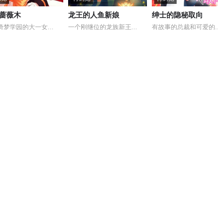
蔷薇木
龙王的人鱼新娘
绅士的隐秘取向
绮梦学园的大一女...
一个刚继位的龙族新王...
有故事的总裁和可爱的..