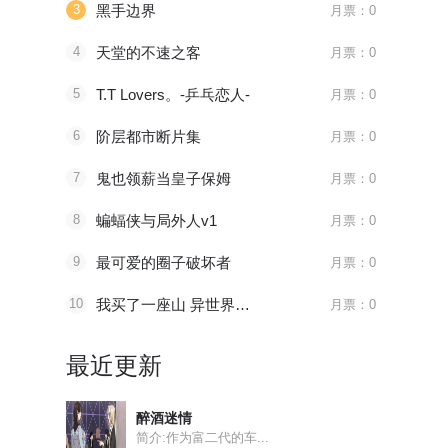
3
黑手边界
月票：0
4
天堂的不速之客
月票：0
5
T.T Lovers。-乒乓恋人-
月票：0
6
阶层都市断片集
月票：0
7
鬼也领薪当皇子保姆
月票：0
8
蝙蝠侠与局外人v1
月票：0
9
最可爱的圈子破坏者
月票：0
10
我买了一座山 异世界生活其实也不赖
月票：0
最近更新
醉酒迷情
简介:作为富二代的车...