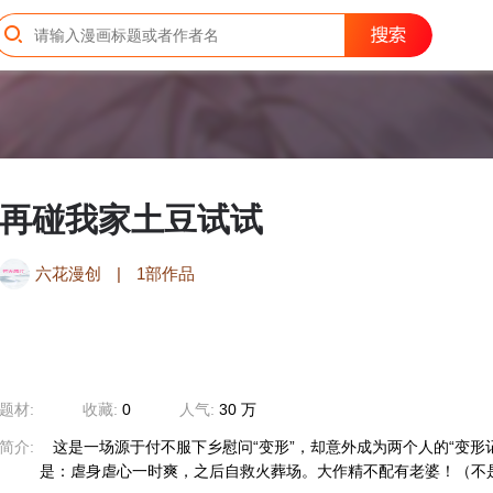
再碰我家土豆试试
六花漫创
|
1部作品
题材:
收藏:
0
人气:
30 万
简介:
这是一场源于付不服下乡慰问“变形”，却意外成为两个人的“变形
是：虐身虐心一时爽，之后自救火葬场。大作精不配有老婆！（不