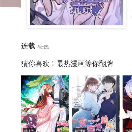
连载
待浏览
猜你喜欢！最热漫画等你翻牌
待浏览
待浏览
待