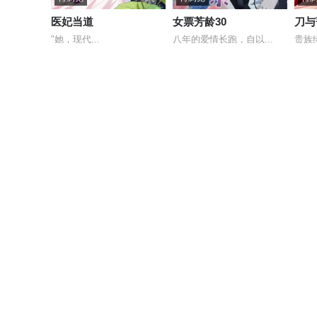
医妃当道
女票芳龄30
刀与
"她，现代...
八年的爱情长跑，自以...
贵族