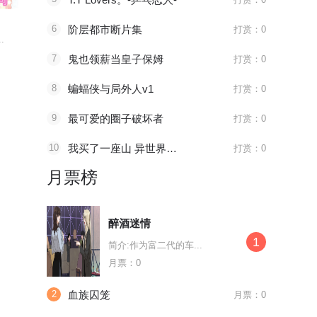
越界之吻
再碰我家土豆试试
亿万星辰
6
阶层都市断片集
打赏：0
.
“兄妹”阔别五年重逢...
这是一场源于付不服下...
一年后，我们
7
鬼也领薪当皇子保姆
打赏：0
8
蝙蝠侠与局外人v1
打赏：0
9
最可爱的圈子破坏者
打赏：0
10
我买了一座山 异世界生活其实也不赖
打赏：0
月票榜
醉酒迷情
1
简介:作为富二代的车...
月票：0
2
血族囚笼
月票：0