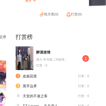
展开

投月票(
0
)
打赏(
0
)
打赏榜
正序
醉酒迷情
1
简介:作为富二代的车...
打赏：0
2
血族囚笼
打赏：0
3
黑手边界
打赏：0
4
天堂的不速之客
打赏：0
待浏览
待浏览
待浏览
5
T.T Lovers。-乒乓恋人-
打赏：0