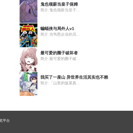
鬼也领薪当皇子保姆
简介:鬼也领薪当皇子...
蝙蝠侠与局外人v1
简介:当韦恩企业的员...
最可爱的圈子破坏者
简介:最可爱的圈子破...
我买了一座山 异世界生活其实也不赖
简介:「山里的饭菜真...
浏览平台