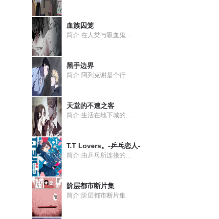
血族囚笼
简介:在人类与吸血鬼...
黑手边界
简介:阿列克谢是个行...
天堂的不速之客
简介:生活在地下城的...
T.T Lovers。-乒乓恋人-
简介:由乒乓所连接的...
阶层都市断片集
简介:阶层都市断片集