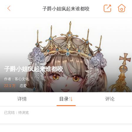
子爵小姐疯起来谁都咬
子爵小姐疯起来谁都咬
作者：客心文化
22.1 万
恋爱
详情
目录
评论
已完结：待浏览