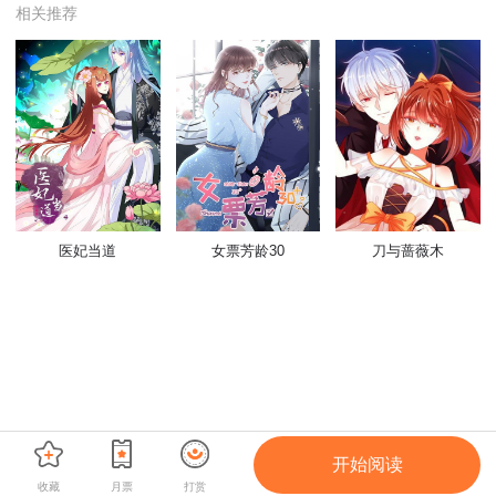
相关推荐
医妃当道
女票芳龄30
刀与蔷薇木
开始阅读
收藏
月票
打赏