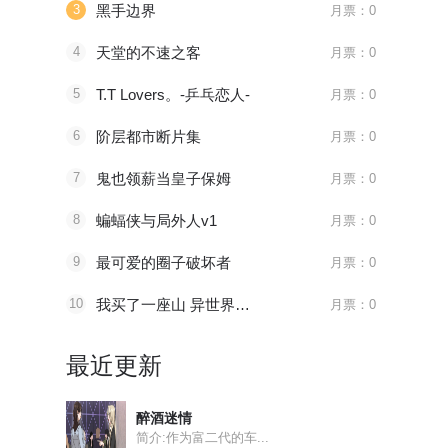
3
黑手边界
月票：0
4
天堂的不速之客
月票：0
5
T.T Lovers。-乒乓恋人-
月票：0
6
阶层都市断片集
月票：0
7
鬼也领薪当皇子保姆
月票：0
8
蝙蝠侠与局外人v1
月票：0
9
最可爱的圈子破坏者
月票：0
10
我买了一座山 异世界生活其实也不赖
月票：0
最近更新
醉酒迷情
简介:作为富二代的车...