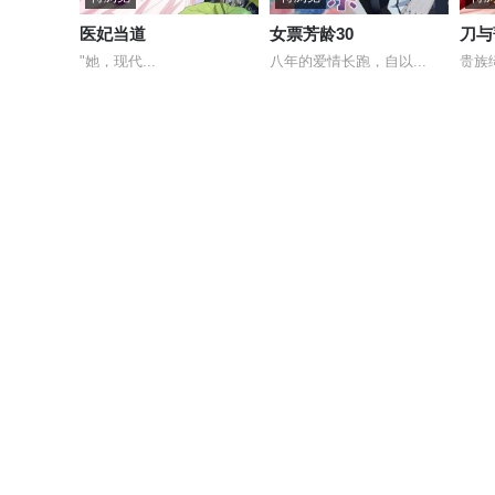
医妃当道
女票芳龄30
刀与
"她，现代...
八年的爱情长跑，自以...
贵族