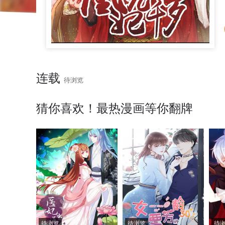
连载
待浏览
猜你喜欢！最热漫画等你翻牌
待浏览
待浏览
待