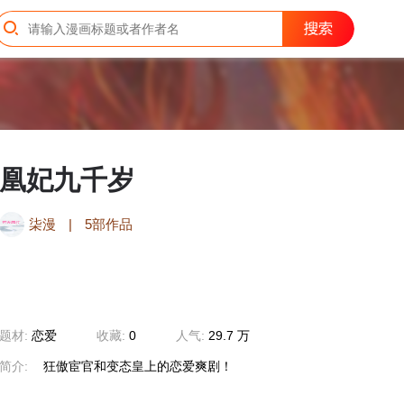
凰妃九千岁
柒漫
|
5部作品
题材:
恋爱
收藏:
0
人气:
29.7 万
简介:
狂傲宦官和变态皇上的恋爱爽剧！