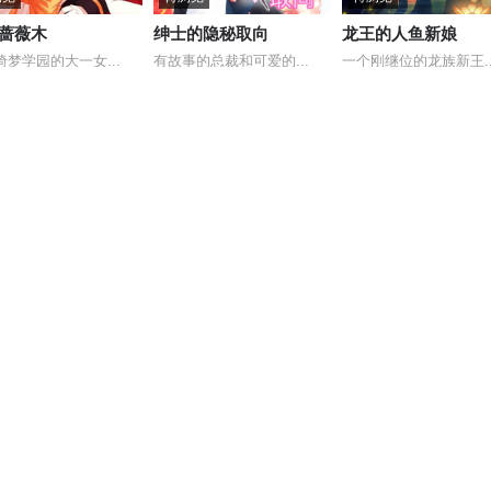
蔷薇木
绅士的隐秘取向
龙王的人鱼新娘
绮梦学园的大一女...
有故事的总裁和可爱的...
一个刚继位的龙族新王..