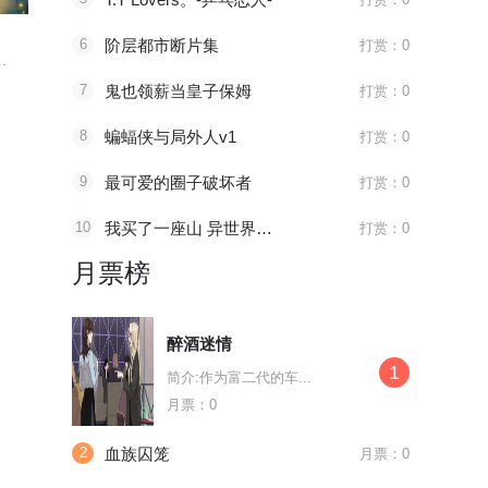
再碰我家土豆试试
越界之吻
亿万星辰
6
阶层都市断片集
打赏：0
.
这是一场源于付不服下...
“兄妹”阔别五年重逢...
一年后，我们
7
鬼也领薪当皇子保姆
打赏：0
8
蝙蝠侠与局外人v1
打赏：0
9
最可爱的圈子破坏者
打赏：0
10
我买了一座山 异世界生活其实也不赖
打赏：0
月票榜
醉酒迷情
1
简介:作为富二代的车...
月票：0
2
血族囚笼
月票：0