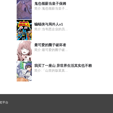
鬼也领薪当皇子保姆
简介:鬼也领薪当皇子...
蝙蝠侠与局外人v1
简介:当韦恩企业的员...
最可爱的圈子破坏者
简介:最可爱的圈子破...
我买了一座山 异世界生活其实也不赖
简介:「山里的饭菜真...
浏览平台