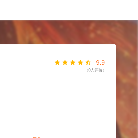
9.9
（
0
人评价）