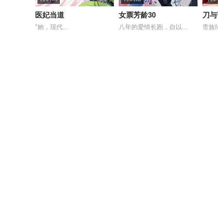
医妃当道
女票芳龄30
刀与
"她，现代...
八年的爱情长跑，自以...
贵族