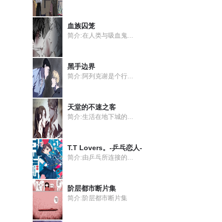
血族囚笼
简介:在人类与吸血鬼...
黑手边界
简介:阿列克谢是个行...
天堂的不速之客
简介:生活在地下城的...
T.T Lovers。-乒乓恋人-
简介:由乒乓所连接的...
阶层都市断片集
简介:阶层都市断片集