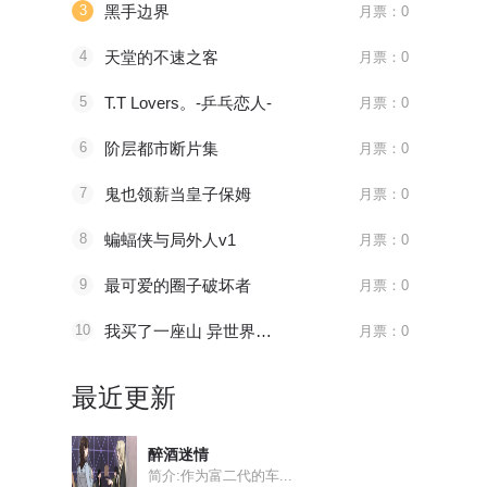
3
黑手边界
月票：0
4
天堂的不速之客
月票：0
5
T.T Lovers。-乒乓恋人-
月票：0
6
阶层都市断片集
月票：0
7
鬼也领薪当皇子保姆
月票：0
8
蝙蝠侠与局外人v1
月票：0
9
最可爱的圈子破坏者
月票：0
10
我买了一座山 异世界生活其实也不赖
月票：0
最近更新
醉酒迷情
简介:作为富二代的车...