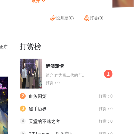
展开

投月票(
0
)
打赏(
0
)
打赏榜
正序
醉酒迷情
1
简介:作为富二代的车...
打赏：0
2
血族囚笼
打赏：0
3
黑手边界
打赏：0
4
天堂的不速之客
打赏：0
待浏览
待浏览
待浏览
5
T.T Lovers。-乒乓恋人-
打赏：0