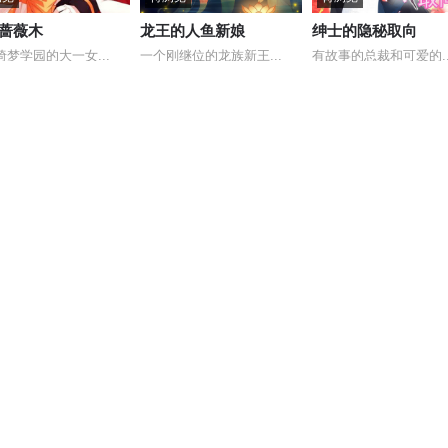
蔷薇木
龙王的人鱼新娘
绅士的隐秘取向
绮梦学园的大一女...
一个刚继位的龙族新王...
有故事的总裁和可爱的..