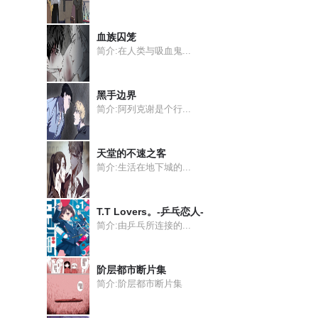
血族囚笼
简介:在人类与吸血鬼...
黑手边界
简介:阿列克谢是个行...
天堂的不速之客
简介:生活在地下城的...
T.T Lovers。-乒乓恋人-
简介:由乒乓所连接的...
阶层都市断片集
简介:阶层都市断片集