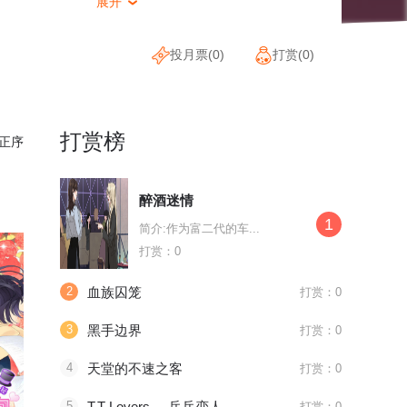
展开

投月票(
0
)
打赏(
0
)
打赏榜
正序
醉酒迷情
1
简介:作为富二代的车...
打赏：0
2
血族囚笼
打赏：0
3
黑手边界
打赏：0
4
天堂的不速之客
打赏：0
待浏览
待浏览
待浏览
5
T.T Lovers。-乒乓恋人-
打赏：0