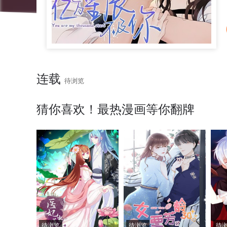
连载
待浏览
猜你喜欢！最热漫画等你翻牌
待浏览
待浏览
待