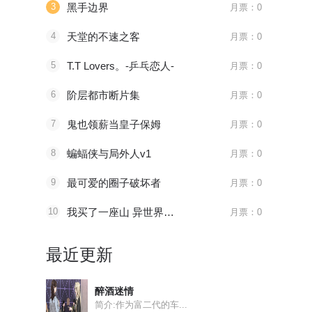
3
黑手边界
月票：0
4
天堂的不速之客
月票：0
5
T.T Lovers。-乒乓恋人-
月票：0
6
阶层都市断片集
月票：0
7
鬼也领薪当皇子保姆
月票：0
8
蝙蝠侠与局外人v1
月票：0
9
最可爱的圈子破坏者
月票：0
10
我买了一座山 异世界生活其实也不赖
月票：0
最近更新
醉酒迷情
简介:作为富二代的车...