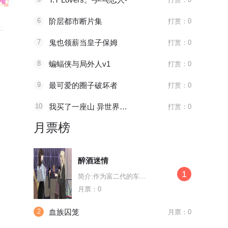
越界之吻
醉颜梦
再碰我家
6
阶层都市断片集
打赏：0
.
“兄妹”阔别五年重逢...
穿越者搅乱了的世界中...
这是一场源于
7
鬼也领薪当皇子保姆
打赏：0
8
蝙蝠侠与局外人v1
打赏：0
9
最可爱的圈子破坏者
打赏：0
10
我买了一座山 异世界生活其实也不赖
打赏：0
月票榜
醉酒迷情
1
简介:作为富二代的车...
月票：0
2
血族囚笼
月票：0