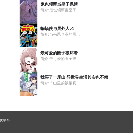
鬼也领薪当皇子保姆
简介:鬼也领薪当皇子...
蝙蝠侠与局外人v1
简介:当韦恩企业的员...
最可爱的圈子破坏者
简介:最可爱的圈子破...
我买了一座山 异世界生活其实也不赖
简介:「山里的饭菜真...
浏览平台