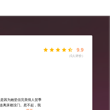
9.9
（
0
人评价）
，是因为她坚信完美情人贺季
就连离床都没门。惹不起，我