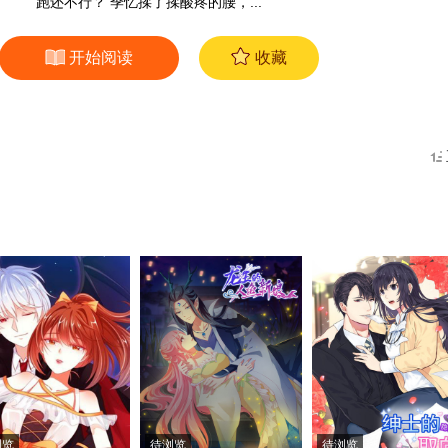
跑还不行？ 季忆揉了揉酸疼的腰，...
开始阅读
收藏
浏览
待浏览
待浏览