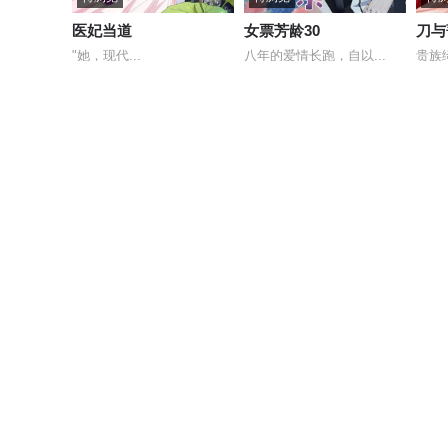
医妃当道
女票芳龄30
刀与
"她，现代...
八年的爱情长跑，自以...
贵族