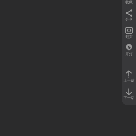
收藏
分享

翻页
开灯
上一话
下一话