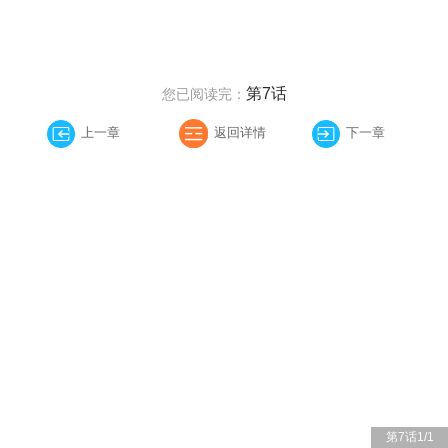
第7话
您已阅读完：
上一章
返回详情
下一章
第7话
1
/
1