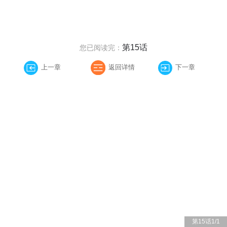
第15话
您已阅读完：
上一章
返回详情
下一章
第15话
1
/
1