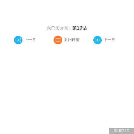
第19话
您已阅读完：
上一章
返回详情
下一章
第19话
1
/
1