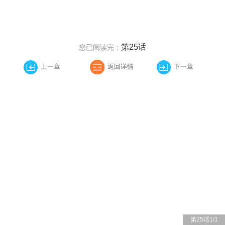
第25话
您已阅读完：
上一章
返回详情
下一章
第25话
1
/
1