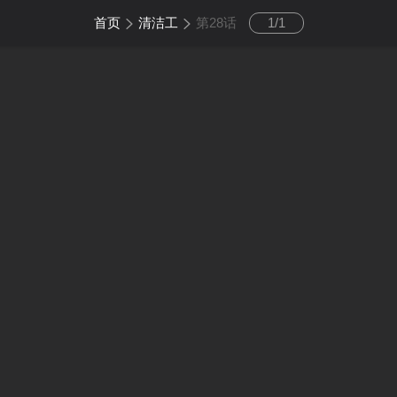
首页
清洁工
第28话
1
/
1