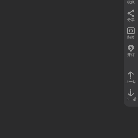
收藏
分享

翻页
开灯
上一话
下一话