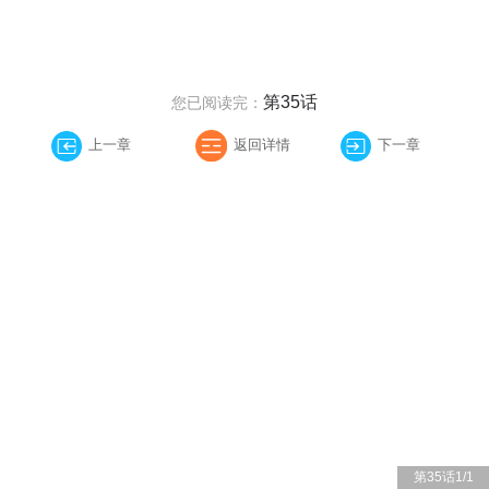
第35话
您已阅读完：
上一章
返回详情
下一章
第35话
1
/
1