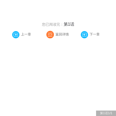
第1话
您已阅读完：
上一章
返回详情
下一章
第1话
1
/
1