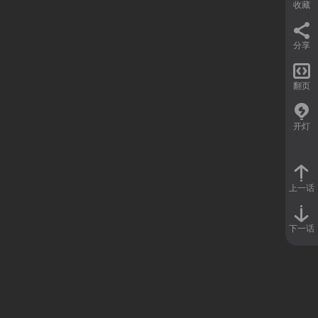
收藏
分享

翻页
开灯
上一话
下一话