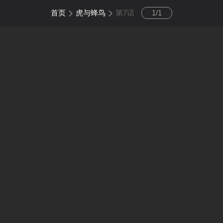
首页
虎与蜂鸟
第7话
1
/
1