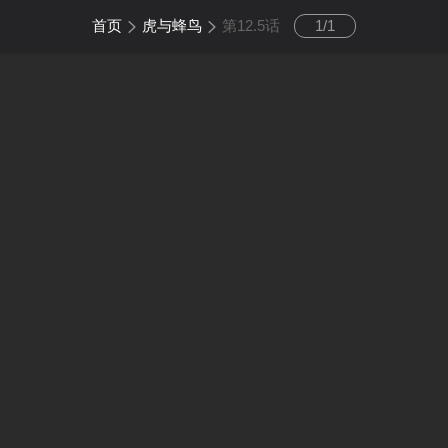
首页
虎与蜂鸟
第12.5话
1
/
1