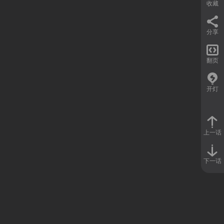
收藏
分享

翻页
开灯
上一话
下一话