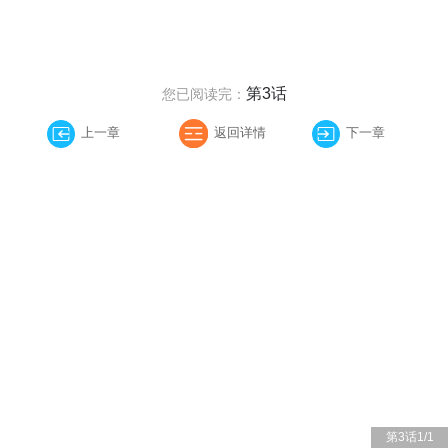
第3话
您已阅读完：
上一章
返回详情
下一章
第3话
1
/
1