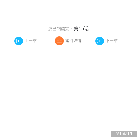
第15话
您已阅读完：
上一章
返回详情
下一章
第15话
1
/
1