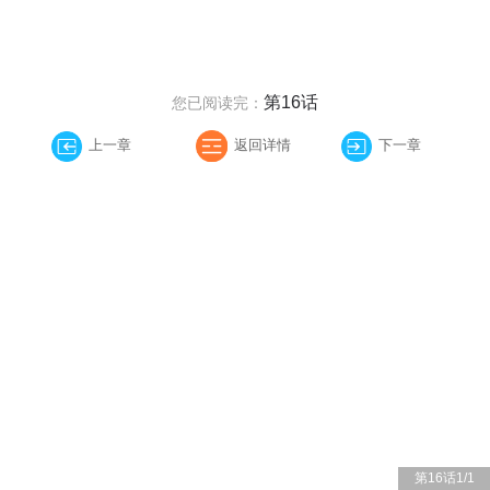
第16话
您已阅读完：
上一章
返回详情
下一章
第16话
1
/
1