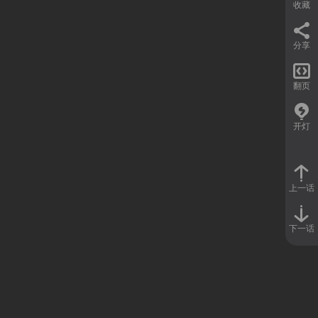
收藏
分享

翻页
开灯
上一话
下一话