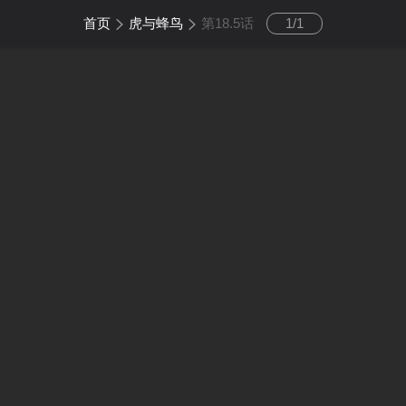
首页
虎与蜂鸟
第18.5话
1
/
1