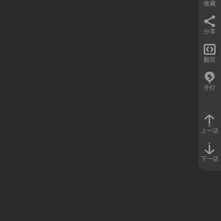
收藏
分享

翻页
开灯
上一话
下一话