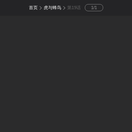
首页
虎与蜂鸟
第19话
1
/
1