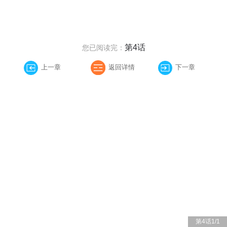
第4话
您已阅读完：
上一章
返回详情
下一章
第4话
1
/
1