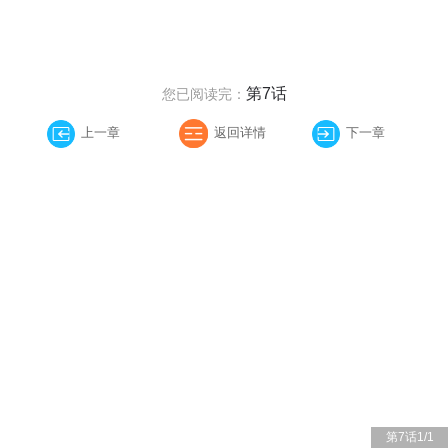
第7话
您已阅读完：
上一章
返回详情
下一章
第7话
1
/
1