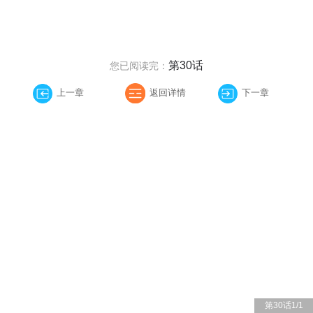
第30话
您已阅读完：
上一章
返回详情
下一章
第30话
1
/
1