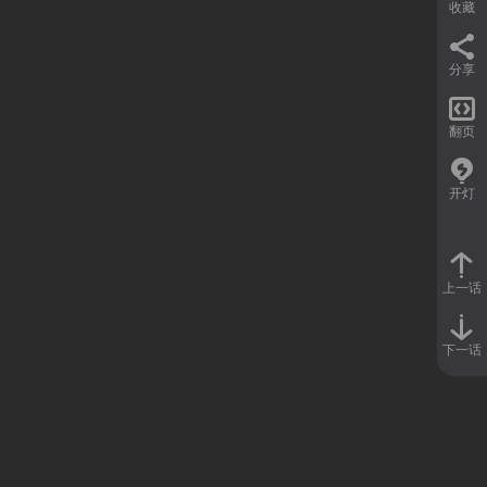
收藏
分享

翻页
开灯
上一话
下一话