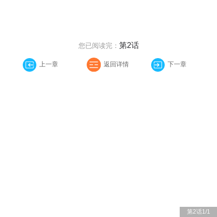
第2话
您已阅读完：
上一章
返回详情
下一章
第2话
1
/
1