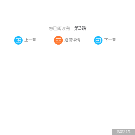
第3话
您已阅读完：
上一章
返回详情
下一章
第3话
1
/
1