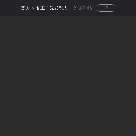
首页
君主！先发制人！
第20话
1
/
1