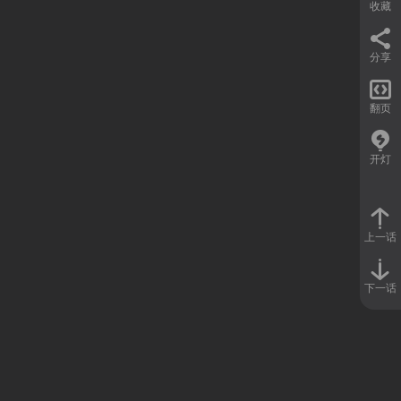
收藏
分享

翻页
开灯
上一话
下一话