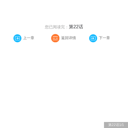
第22话
您已阅读完：
上一章
返回详情
下一章
第22话
1
/
1