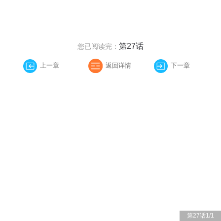
第27话
您已阅读完：
上一章
返回详情
下一章
第27话
1
/
1