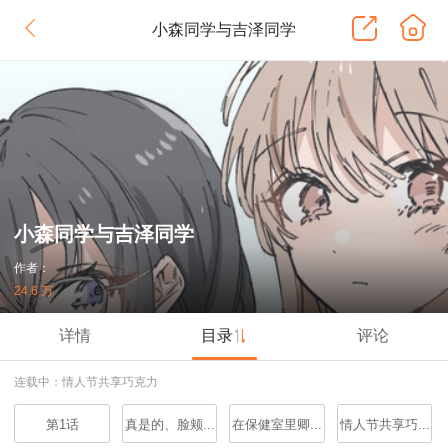
小森同学与吉泽同学
小森同学与吉泽同学
作者：
24.6 万
详情
目录
评论
连载中：情人节共享巧克力
第1话
真是的、脸颊...
在保健室里卿...
情人节共享巧...