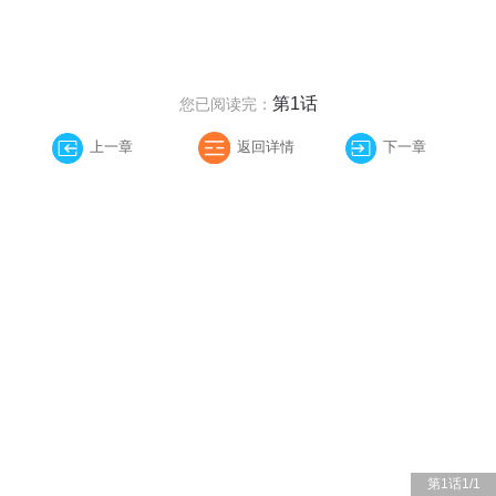
第1话
您已阅读完：
上一章
返回详情
下一章
第1话
1
/
1