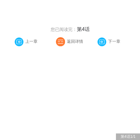
第4话
您已阅读完：
上一章
返回详情
下一章
第4话
1
/
1