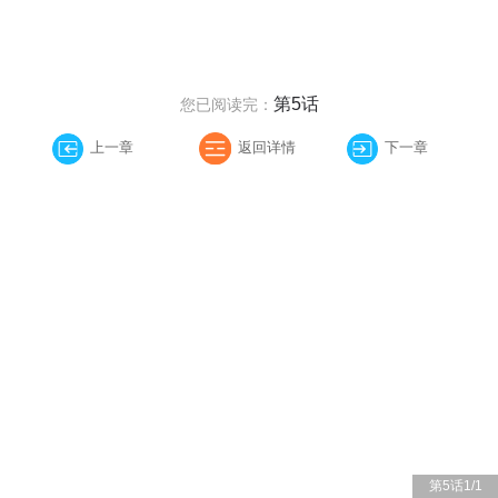
第5话
您已阅读完：
上一章
返回详情
下一章
第5话
1
/
1