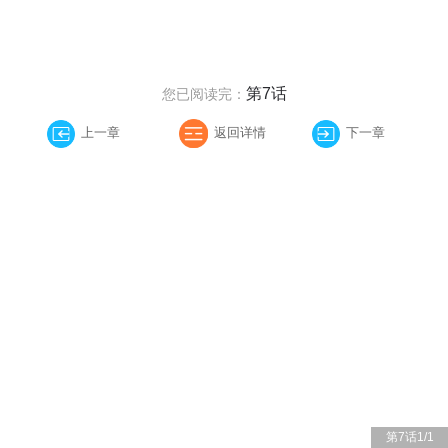
第7话
您已阅读完：
上一章
返回详情
下一章
第7话
1
/
1