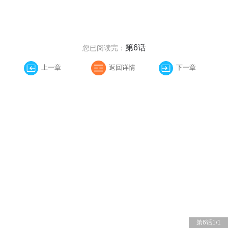
第6话
您已阅读完：
上一章
返回详情
下一章
第6话
1
/
1