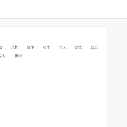
疑
恐怖
战争
动作
同人
竞技
励志
运动
推理