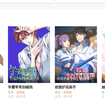
什么？转学的第一天，...
校花学姐学妹，靓丽强...
学霸哥哥别碰我
校园护花高手
更至：
待浏览
更至：
待浏览
更
人气：29.3 万
人气：29.3 万
人