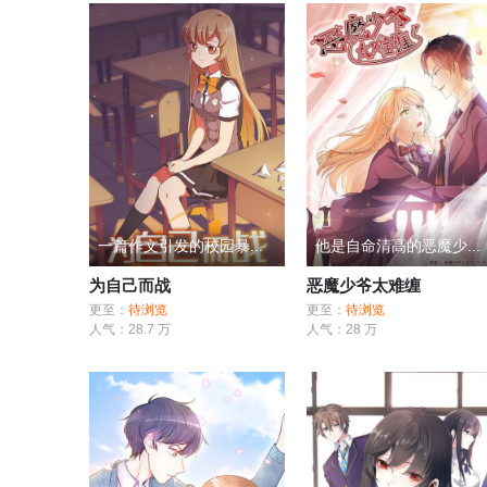
一篇作文引发的校园暴...
他是自命清高的恶魔少...
为自己而战
恶魔少爷太难缠
更至：
待浏览
更至：
待浏览
人气：28.7 万
人气：28 万