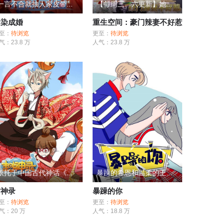
一言不合就抽人家皮带...
【每周三、六更新】她...
指染成婚
重生空间：豪门辣妻不好惹
至：
待浏览
更至：
待浏览
气：23.8 万
人气：23.8 万
依托于中国古代神话《...
暴躁的希恩和温柔的王...
封神录
暴躁的你
至：
待浏览
更至：
待浏览
气：20 万
人气：18.8 万