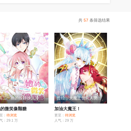
共
57
条筛选结果
高二一班的徐静姝人冷...
曾经，大魔王曾向人类...
她的微笑像颗糖
加油大魔王！
至：
待浏览
更至：
待浏览
气：29.1 万
人气：29 万