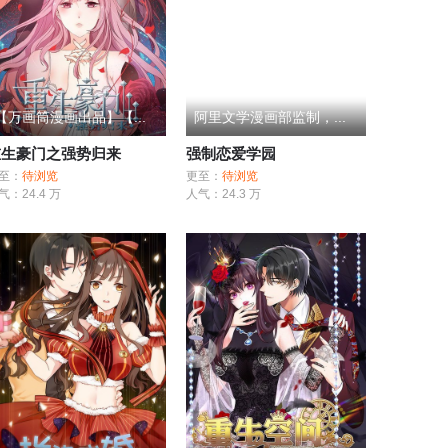
【万画筒漫画出品】【...
阿里文学漫画部监制，...
重生豪门之强势归来
强制恋爱学园
至：
待浏览
更至：
待浏览
气：24.4 万
人气：24.3 万