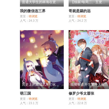
普通大学生的林海在更...
【独家/每周二、五更...
我的微信连三界
哥就是踢的远
更至：
待浏览
更至：
待浏览
人气：24.3 万
人气：24.2 万
历史上的威猛武将们化...
陆卿卿在开学第一天仗...
萌三国
修罗少爷太嚣张
更至：
待浏览
更至：
待浏览
人气：23.1 万
人气：22.8 万