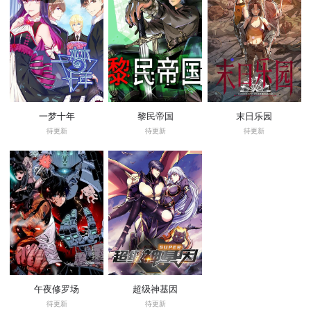
一梦十年
黎民帝国
末日乐园
待更新
待更新
待更新
午夜修罗场
超级神基因
待更新
待更新