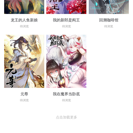
龙王的人鱼新娘
我的新郎是阎王
回溯咖啡馆
待浏览
待浏览
待浏览
元尊
我在魔界当卧底
待浏览
待浏览
点击加载更多